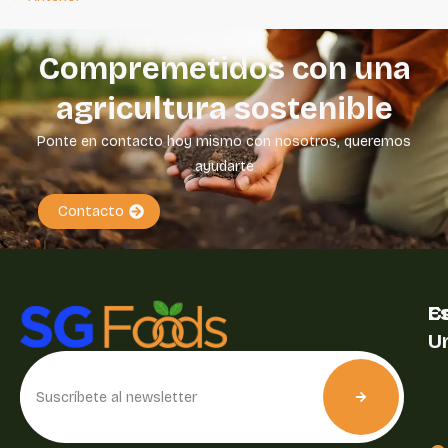
Compremetidos con una
agricultura sostenible
Ponte en contacto hoy mismo con nosotros, queremos
ayudarte
Contacto
E
C
U